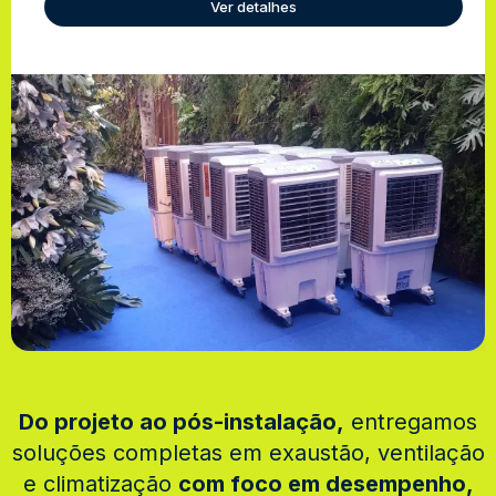
Ver detalhes
Do projeto ao pós-instalação,
entregamos
soluções completas em exaustão, ventilação
e climatização
com foco em desempenho,